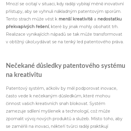
Mnozí se ocitají v situaci, kdy raději vybírají méně inovativní
přístupy, aby se vyhnuli nákladným patentovým sporům.
Tento strach může vést k
menší kreativitě
a
nedostatku
překvapivých řešení
, které by jinak mohly obohatit trh.
Realizace vynikajících nápadů se tak může transformovat
v obtížný úkol,vydávat se na tenký led patentového práva.
Nečekané důsledky patentového systému
na kreativitu
Patentový systém, ačkoliv by měl podporovat inovace,
často vede k nečekaným důsledkům, které mohou
činnost vašich kreativních snah blokovat. Systém
zamezuje sdílení myšlenek a technologií, což může
zpomalit vývoj nových produktů a služeb. Místo toho, aby
se zaměřili na inovaci, někteří tvůrci raději praktikují