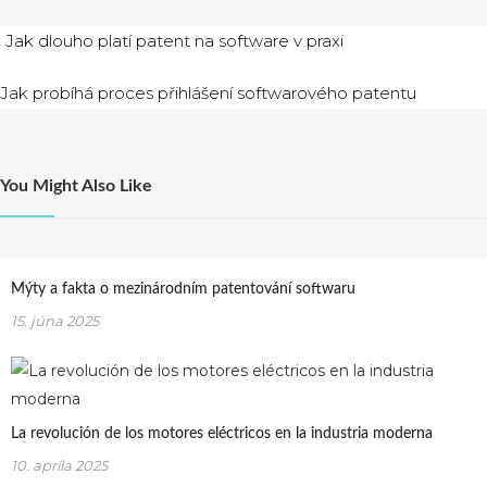
Navigácia
Jak dlouho platí patent na software v praxi
v
Jak probíhá proces přihlášení softwarového patentu
článku
You Might Also Like
Mýty a fakta o mezinárodním patentování softwaru
15. júna 2025
La revolución de los motores eléctricos en la industria moderna
10. apríla 2025