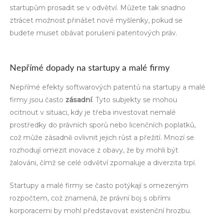
startupům prosadit se v odvětví. Můžete tak snadno
ztrácet možnost přinášet nové myšlenky, pokud se
budete muset obávat porušení patentových práv.
Nepřímé dopady na startupy a malé firmy
Nepřímé efekty softwarových patentů na startupy a malé
firmy jsou často
zásadní
. Tyto subjekty se mohou
ocitnout v situaci, kdy je třeba investovat nemalé
prostředky do právních sporů nebo licenčních poplatků,
což může zásadně ovlivnit jejich růst a přežití. Mnozí se
rozhodují omezit inovace z obavy, že by mohli být
žalováni, čímž se celé odvětví zpomaluje a diverzita trpí.
Startupy a malé firmy se často potýkají s omezeným
rozpočtem, což znamená, že právní boj s obřími
korporacemi by mohl představovat existenční hrozbu.