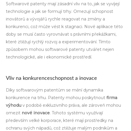
Softwarové patenty mají zásadní vliv na to, jak se vyvíjejí
technologie a jak se formují trhy. Omezují schopnost
inovátorů a vývojářů rychle reagovat na změny a
konkurenci, což může vést k stagnaci. Nové aplikace této
doby se musí často vyrovnávat s právními překážkami,
které ztěžují rychlý rozvoj a experimentování. Tímto
způsobem mohou softwarové patenty utvářet nejen
technologické, ale i ekonomické prostředí.
Vliv na konkurenceschopnost a inovace
Díky softwarovým patentům se mění dynamika
konkurence na trhu. Patenty mohou poskytnout
firma
výhodu
v podobě exkluzivního práva, ale zároveň mohou
omezit
nové inovace
. Tohoto systému využívají
především velké korporace, které mají prostředky na
ochranu svých nápadů, což ztěžuje malým podnikům a