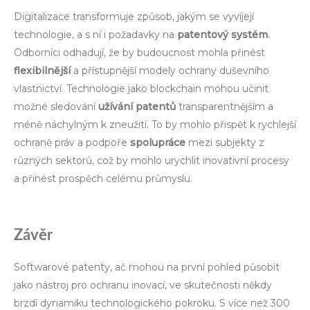
Digitalizace transformuje způsob, jakým se vyvíjejí
technologie, a s ní i požadavky na
patentový systém
.
Odborníci odhadují, že by budoucnost mohla přinést
flexibilnější
a přístupnější modely ochrany duševního
vlastnictví. Technologie jako blockchain mohou učinit
možné sledování
užívání patentů
transparentnějším a
méně náchylným k zneužití. To by mohlo přispět k rychlejší
ochraně práv a podpoře
spolupráce
mezi subjekty z
různých sektorů, což by mohlo urychlit inovativní procesy
a přinést prospěch celému průmyslu.
Závěr
Softwarové patenty, ač mohou na první pohled působit
jako nástroj pro ochranu inovací, ve skutečnosti někdy
brzdí dynamiku technologického pokroku. S více než 300