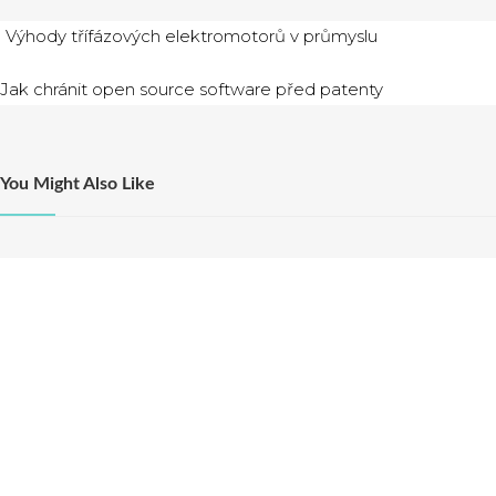
Navigácia
Výhody třífázových elektromotorů v průmyslu
v
Jak chránit open source software před patenty
článku
You Might Also Like