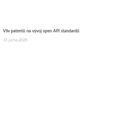
Vliv patentů na vývoj open API standardů
13. júna 2025