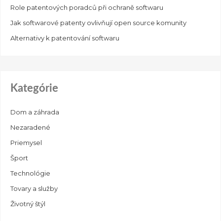
Role patentových poradců při ochraně softwaru
Jak softwarové patenty ovlivňují open source komunity
Alternativy k patentování softwaru
Kategórie
Dom a záhrada
Nezaradené
Priemysel
Šport
Technológie
Tovary a služby
Životný štýl