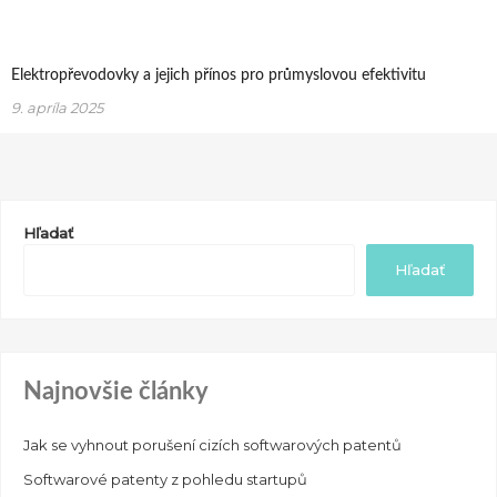
Elektropřevodovky a jejich přínos pro průmyslovou efektivitu
9. apríla 2025
Hľadať
Hľadať
Najnovšie články
Jak se vyhnout porušení cizích softwarových patentů
Softwarové patenty z pohledu startupů