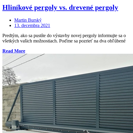
v kúpeľni
Hliníkové pergoly vs. drevené pergoly
a ako
sa
Martin Burský
mu
Posted
13. decembra 2021
do
on
budúcna
Predtým, ako sa pustíte do výstavby novej pergoly informujte sa o
vyhnúť?“
všetkých vašich možnostiach. Poďme sa pozrieť na dva obľúbené
„Hliníkové
Read More
pergoly
vs.
drevené
pergoly“