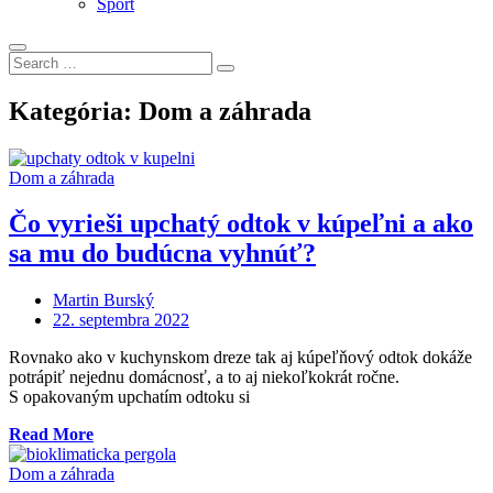
Šport
Search
Search
for:
Kategória:
Dom a záhrada
Dom a záhrada
Čo vyrieši upchatý odtok v kúpeľni a ako
sa mu do budúcna vyhnúť?
Martin Burský
Posted
22. septembra 2022
on
Rovnako ako v kuchynskom dreze tak aj kúpeľňový odtok dokáže
potrápiť nejednu domácnosť, a to aj niekoľkokrát ročne.
S opakovaným upchatím odtoku si
„Čo
Read More
vyrieši
upchatý
Dom a záhrada
odtok