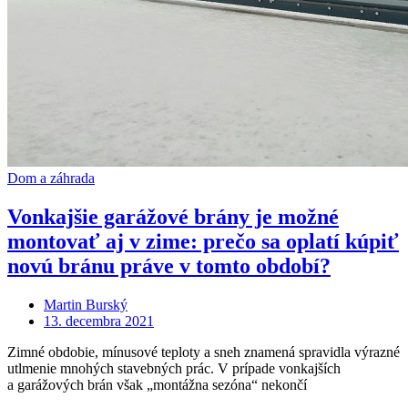
Dom a záhrada
Vonkajšie garážové brány je možné
montovať aj v zime: prečo sa oplatí kúpiť
novú bránu práve v tomto období?
Martin Burský
Posted
13. decembra 2021
on
Zimné obdobie, mínusové teploty a sneh znamená spravidla výrazné
utlmenie mnohých stavebných prác. V prípade vonkajších
a garážových brán však „montážna sezóna“ nekončí