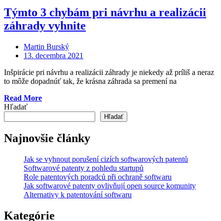
Týmto 3 chybám pri návrhu a realizácii
záhrady vyhnite
Martin Burský
Posted
13. decembra 2021
on
Inšpirácie pri návrhu a realizácii záhrady je niekedy až príliš a neraz
to môže dopadnúť tak, že krásna záhrada sa premení na
„Týmto
Read More
3
Hľadať
chybám
Hľadať
pri
návrhu
Najnovšie články
a
realizácii
Jak se vyhnout porušení cizích softwarových patentů
záhrady
Softwarové patenty z pohledu startupů
vyhnite“
Role patentových poradců při ochraně softwaru
Jak softwarové patenty ovlivňují open source komunity
Alternativy k patentování softwaru
Kategórie