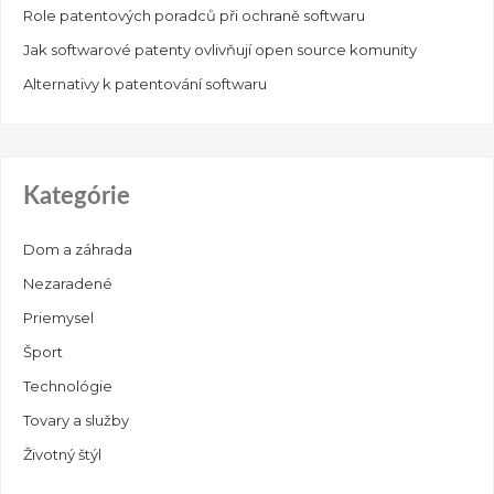
Role patentových poradců při ochraně softwaru
Jak softwarové patenty ovlivňují open source komunity
Alternativy k patentování softwaru
Kategórie
Dom a záhrada
Nezaradené
Priemysel
Šport
Technológie
Tovary a služby
Životný štýl