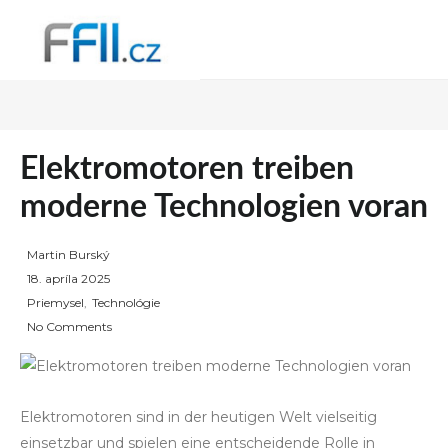
Elektromotoren treiben
moderne Technologien voran
Martin Burský
P
18. apríla 2025
o
Priemysel
,
Technológie
s
No Comments
t
e
d
Elektromotoren sind in der heutigen Welt vielseitig
o
einsetzbar und spielen eine entscheidende Rolle in
n