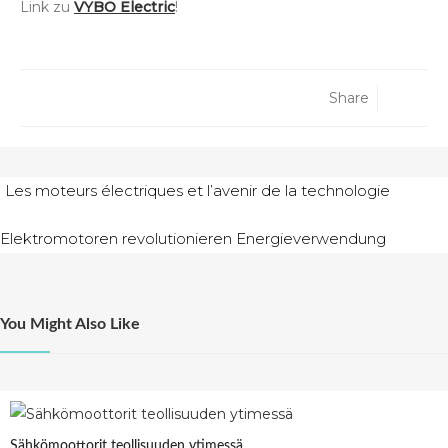
Link zu
VYBO Electric
!
Share
Navigácia
Les moteurs électriques et l’avenir de la technologie
v
Elektromotoren revolutionieren Energieverwendung
článku
You Might Also Like
Sähkömoottorit teollisuuden ytimessä