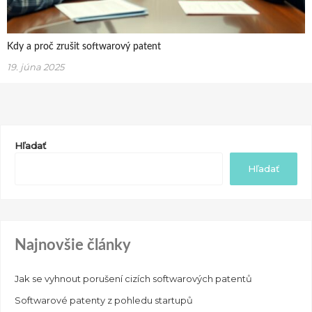
Kdy a proč zrušit softwarový patent
19. júna 2025
Hľadať
Hľadať
Najnovšie články
Jak se vyhnout porušení cizích softwarových patentů
Softwarové patenty z pohledu startupů