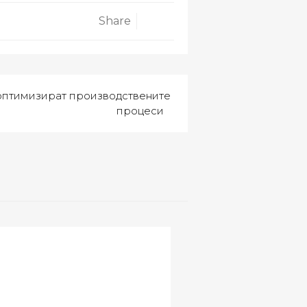
Share
оптимизират производствените
процеси