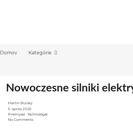
Domov
Kategórie
Nowoczesne silniki elektr
Martin Burský
P
9. apríla 2025
o
Priemysel
,
Technológie
s
No Comments
t
e