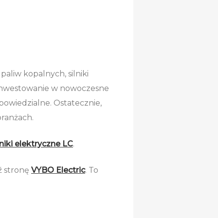
aliw kopalnych, silniki
o inwestowanie w nowoczesne
dpowiedzialne. Ostatecznie,
branżach.
lniki elektryczne LC
.
dź stronę
VYBO Electric
. To