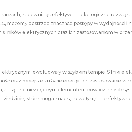
 branżach, zapewniając efektywne i ekologiczne rozwiąz
zne LC, możemy dostrzec znaczące postępy w wydajności i
 silników elektrycznych oraz ich zastosowaniom w prze
 elektrycznymi ewoluowały w szybkim tempie. Silniki ele
ść oraz mniejsze zużycie energii. Ich zastosowanie w ró
awia, że są one niezbędnym elementem nowoczesnych sy
j dziedzinie, które mogą znacząco wpłynąć na efektywno