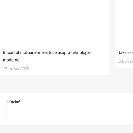
Impactul motoarelor electrice asupra tehnologiei
Jaké js
moderne
24. máj
12. apríla 2025
Hľadať