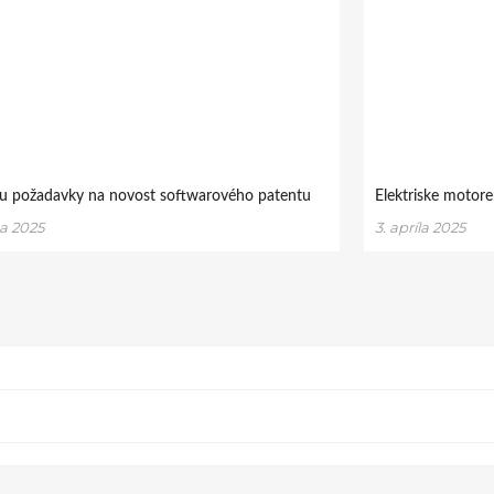
ou požadavky na novost softwarového patentu
Elektriske motore
a 2025
3. apríla 2025