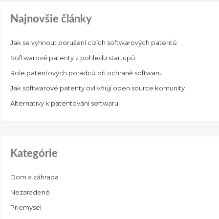
Najnovšie články
Jak se vyhnout porušení cizích softwarových patentů
Softwarové patenty z pohledu startupů
Role patentových poradců při ochraně softwaru
Jak softwarové patenty ovlivňují open source komunity
Alternativy k patentování softwaru
Kategórie
Dom a záhrada
Nezaradené
Priemysel