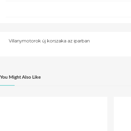
Navigácia
Villanymotorok új korszaka az iparban
v
článku
You Might Also Like