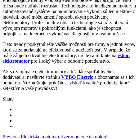
Prichádzajúce trendy v oblasti elektromotorov naznačujú, že tento
trh sa bude naďalej rozrastať. Technológie ako inteligentné motory a
automatizované systémy na monitorovanie výkonu sú len niektoré z
inovácií, ktoré môžu zmeniť spôsob, akým používame
elektromotory. Profesionáli v oblasti technológie sa už zaoberajú
vývojom motorov s pokročilými funkciami, ako je schopnosť
pripojiť sa na internet a vykonávať diagnostiku v reálnom čase.
Tieto trendy poskytnú ešte väčšie možnosti pre firmy a jednotlivcov,
ktorí sa zameriavajú na efektívnosť a udržateľnosť. V prípade, že
máte záujem o kvalitné elektromotory, určite sa mrknite na
eshop
elektromotor
pre široký výber a odborné poradenstvo.
Ak sa zaujímate o elektromotory a hľadáte spoľahlivého
dodávateľa, navštívte stránku
VYBO Electric
a oboznámte sa s ich
ponukou. Nezmeškajte príležitosť získať kvalitné produkty, ktoré
zefektívnia vaše prevádzky!
Share
Navigácia
Previous
Elektriske motorer driver moderne teknologi