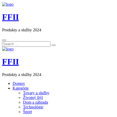
FFII
Produkty a služby 2024
Search
Search
for:
FFII
Produkty a služby 2024
Domov
Kategórie
Tovary a služby
Životný štýl
Dom a záhrada
Technológie
Šport