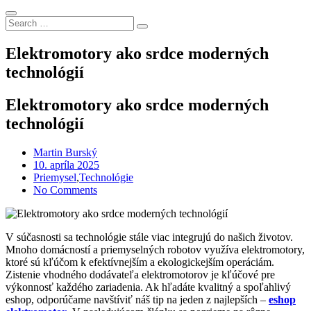
Search
Search
for:
Elektromotory ako srdce moderných
technológií
Elektromotory ako srdce moderných
technológií
Martin Burský
Posted
10. apríla 2025
on
Priemysel
,
Technológie
No Comments
V súčasnosti sa technológie stále viac integrujú do našich životov.
Mnoho domácností a priemyselných robotov využíva elektromotory,
ktoré sú kľúčom k efektívnejším a ekologickejším operáciám.
Zistenie vhodného dodávateľa elektromotorov je kľúčové pre
výkonnosť každého zariadenia. Ak hľadáte kvalitný a spoľahlivý
eshop, odporúčame navštíviť náš tip na jeden z najlepších –
eshop