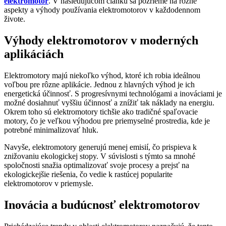
elektromotor
. V nasledujúcom článku sa pozrieme na rôzne
aspekty a výhody používania elektromotorov v každodennom
živote.
Výhody elektromotorov v moderných
aplikáciách
Elektromotory majú niekoľko výhod, ktoré ich robia ideálnou
voľbou pre rôzne aplikácie. Jednou z hlavných výhod je ich
energetická účinnosť. S progresívnymi technológami a inováciami je
možné dosiahnuť vyššiu účinnosť a znížiť tak náklady na energiu.
Okrem toho sú elektromotory tichšie ako tradičné spaľovacie
motory, čo je veľkou výhodou pre priemyselné prostredia, kde je
potrebné minimalizovať hluk.
Navyše, elektromotory generujú menej emisií, čo prispieva k
znižovaniu ekologickej stopy. V súvislosti s týmto sa mnohé
spoločnosti snažia optimalizovať svoje procesy a prejsť na
ekologickejšie riešenia, čo vedie k rastúcej popularite
elektromotorov v priemysle.
Inovácia a budúcnosť elektromotorov