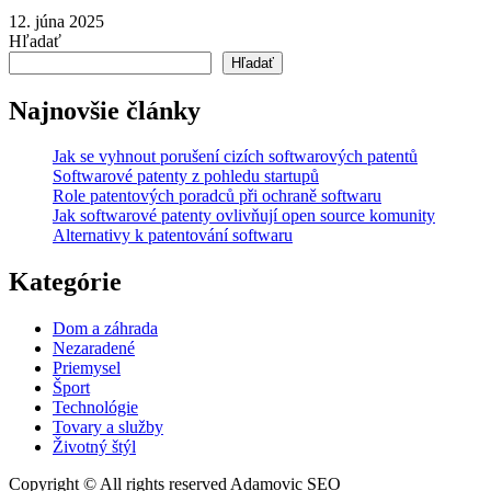
12. júna 2025
Hľadať
Hľadať
Najnovšie články
Jak se vyhnout porušení cizích softwarových patentů
Softwarové patenty z pohledu startupů
Role patentových poradců při ochraně softwaru
Jak softwarové patenty ovlivňují open source komunity
Alternativy k patentování softwaru
Kategórie
Dom a záhrada
Nezaradené
Priemysel
Šport
Technológie
Tovary a služby
Životný štýl
Copyright © All rights reserved Adamovic SEO