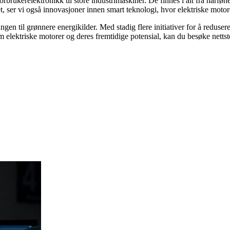
orbrukerelektronikk til store industrimaskiner. De finnes i alt fra hårføn
itet, ser vi også innovasjoner innen smart teknologi, hvor elektriske moto
rgangen til grønnere energikilder. Med stadig flere initiativer for å redus
m elektriske motorer og deres fremtidige potensial, kan du besøke nettst