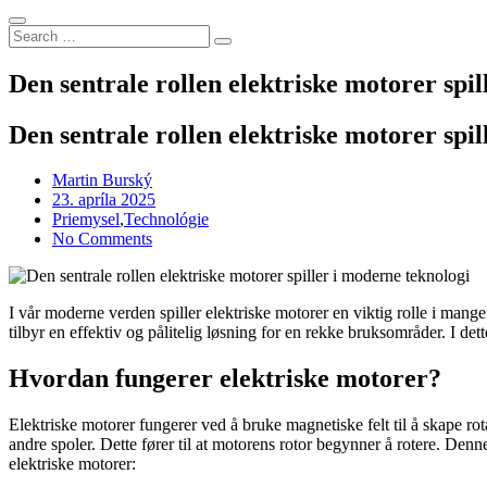
Search
Search
for:
Den sentrale rollen elektriske motorer spi
Den sentrale rollen elektriske motorer spi
Martin Burský
Posted
23. apríla 2025
on
Priemysel
,
Technológie
No Comments
I vår moderne verden spiller elektriske motorer en viktig rolle i mang
tilbyr en effektiv og pålitelig løsning for en rekke bruksområder. I det
Hvordan fungerer elektriske motorer?
Elektriske motorer fungerer ved å bruke magnetiske felt til å skape ro
andre spoler. Dette fører til at motorens rotor begynner å rotere. Denn
elektriske motorer: