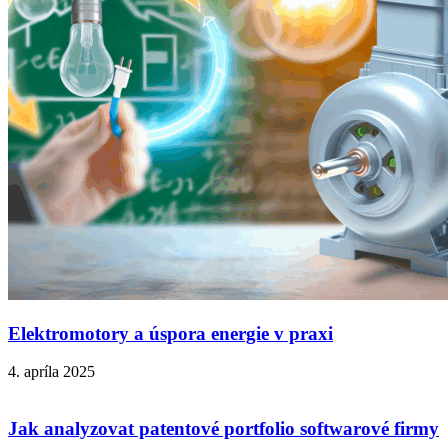
Elektromotory a úspora energie v praxi
4. apríla 2025
Jak analyzovat patentové portfolio softwarové firmy