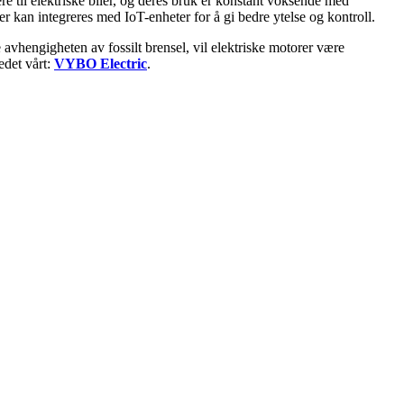
ere til elektriske biler, og deres bruk er konstant voksende med
rer kan integreres med IoT-enheter for å gi bedre ytelse og kontroll.
ere avhengigheten av fossilt brensel, vil elektriske motorer være
edet vårt:
VYBO Electric
.