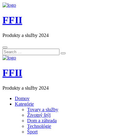
FFII
Produkty a služby 2024
Search
Search
for:
FFII
Produkty a služby 2024
Domov
Kategórie
Tovary a služby
Životný štýl
Dom a záhrada
Technológie
Šport