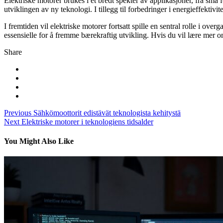
Elektriske motorer brukes i et bredt spekter av applikasjoner, fra små f
utviklingen av ny teknologi. I tillegg til forbedringer i energieffektiv
I fremtiden vil elektriske motorer fortsatt spille en sentral rolle i ove
essensielle for å fremme bærekraftig utvikling. Hvis du vil lære mer o
Share
Navigácia
Previous
Sähkömoottorit edistävät teknologista kehitystä
Next
Elektriske motorer i teknologiens tidsalder
v
článku
You Might Also Like