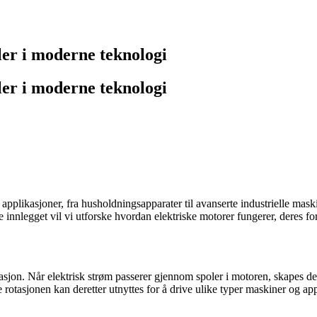
ller i moderne teknologi
ller i moderne teknologi
e applikasjoner, fra husholdningsapparater til avanserte industrielle ma
te innlegget vil vi utforske hvordan elektriske motorer fungerer, deres f
tasjon. Når elektrisk strøm passerer gjennom spoler i motoren, skapes d
e rotasjonen kan deretter utnyttes for å drive ulike typer maskiner og a