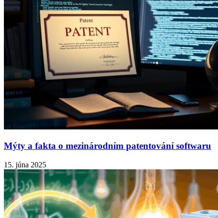
Mýty a fakta o mezinárodním patentování softwaru
15. júna 2025