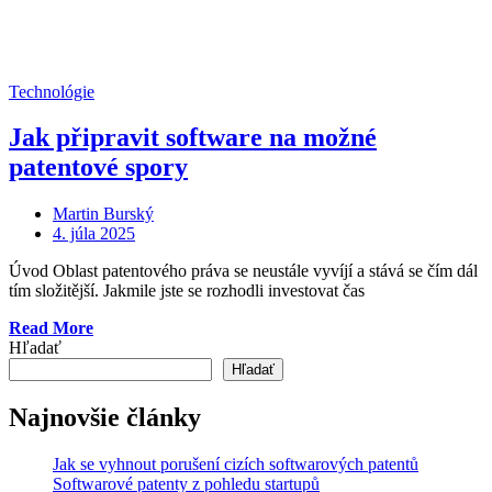
Technológie
Jak připravit software na možné
patentové spory
Martin Burský
Posted
4. júla 2025
on
Úvod Oblast patentového práva se neustále vyvíjí a stává se čím dál
tím složitější. Jakmile jste se rozhodli investovat čas
„Jak
Read More
připravit
Hľadať
software
Hľadať
na
možné
Najnovšie články
patentové
spory“
Jak se vyhnout porušení cizích softwarových patentů
Softwarové patenty z pohledu startupů