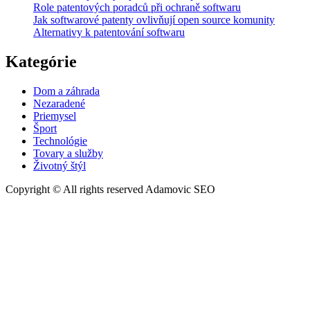
Role patentových poradců při ochraně softwaru
Jak softwarové patenty ovlivňují open source komunity
Alternativy k patentování softwaru
Kategórie
Dom a záhrada
Nezaradené
Priemysel
Šport
Technológie
Tovary a služby
Životný štýl
Copyright © All rights reserved Adamovic SEO