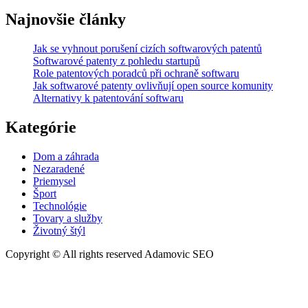
strategie
Najnovšie články
softwarových
firem
Jak se vyhnout porušení cizích softwarových patentů
za
Softwarové patenty z pohledu startupů
poslední
Role patentových poradců při ochraně softwaru
dekádu“
Jak softwarové patenty ovlivňují open source komunity
Alternativy k patentování softwaru
Kategórie
Dom a záhrada
Nezaradené
Priemysel
Šport
Technológie
Tovary a služby
Životný štýl
Copyright © All rights reserved Adamovic SEO