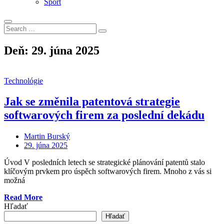
Šport
Search
Search
for:
Deň:
29. júna 2025
Technológie
Jak se změnila patentová strategie
softwarových firem za poslední dekádu
Martin Burský
Posted
29. júna 2025
on
Úvod V posledních letech se strategické plánování patentů stalo
klíčovým prvkem pro úspěch softwarových firem. Mnoho z vás si
možná
„Jak
Read More
se
Hľadať
změnila
Hľadať
patentová