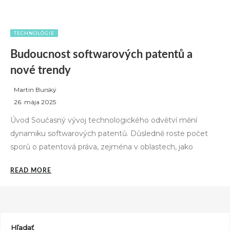
TECHNOLÓGIE
Budoucnost softwarových patentů a
nové trendy
Martin Burský
P
26. mája 2025
o
Úvod Současný vývoj technologického odvětví mění
s
dynamiku softwarových patentů. Důsledně roste počet
t
sporů o patentová práva, zejména v oblastech, jako
e
d
„BUDOUCNOST
READ MORE
o
SOFTWAROVÝCH
n
PATENTŮ
A
NOVÉ
TRENDY“
Hľadať