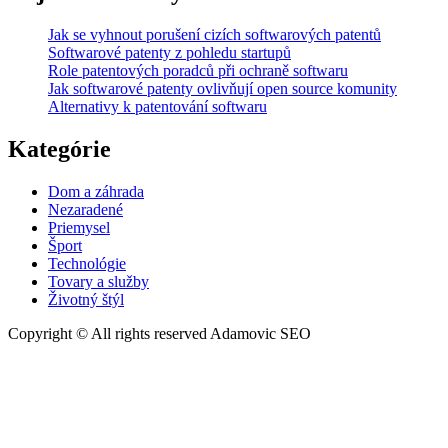
neviete
Jak se vyhnout porušení cizích softwarových patentů
ako
Softwarové patenty z pohledu startupů
s
Role patentových poradců při ochraně softwaru
ním
Jak softwarové patenty ovlivňují open source komunity
ďalej
Alternativy k patentování softwaru
naložiť?“
Kategórie
Dom a záhrada
Nezaradené
Priemysel
Šport
Technológie
Tovary a služby
Životný štýl
Copyright © All rights reserved Adamovic SEO