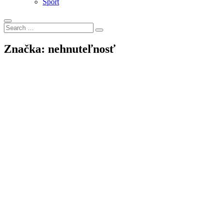
Šport
Search
Search
for:
Značka:
nehnuteľnosť