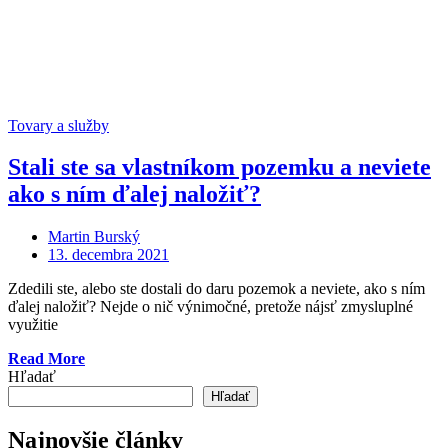
Tovary a služby
Stali ste sa vlastníkom pozemku a neviete
ako s ním ďalej naložiť?
Martin Burský
Posted
13. decembra 2021
on
Zdedili ste, alebo ste dostali do daru pozemok a neviete, ako s ním
ďalej naložiť? Nejde o nič výnimočné, pretože nájsť zmysluplné
využitie
„Stali
Read More
ste
Hľadať
sa
Hľadať
vlastníkom
pozemku
Najnovšie články
a